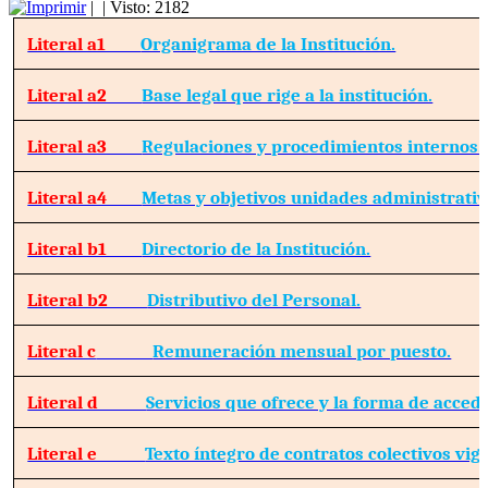
|
| Visto: 2182
Literal a1
Organigrama de la Institución.
Literal a2
Base legal que rige a la institución.
Literal a3
Regulaciones y procedimientos internos.
Literal a4
Metas y objetivos unidades administrativ
Literal b1
Directorio de la Institución.
Literal b2
Distributivo del Personal.
Literal c
Remuneración mensual por puesto.
Literal d
Servicios que ofrece y la forma de accede
Literal e
Texto íntegro de contratos colectivos vig