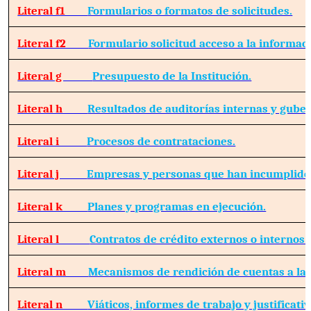
Literal f1
Formularios o formatos de solicitudes.
Literal f2
Formulario solicitud acceso a la informac
Literal g
Presupuesto de la Institución.
Literal h
Resultados de auditorías internas y gube
Literal i
Procesos de contrataciones.
Literal j
Empresas y personas que han incumplido 
Literal k
Planes y programas en ejecución.
Literal l
Contratos de crédito externos o internos.
Literal m
Mecanismos de rendición de cuentas a la 
Literal n
Viáticos, informes de trabajo y justificativ